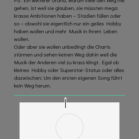
PS: Ein weiterer Grund, warum viele den Weg nie
gehen, ist weil sie glauben, sie müssten mega
krasse Ambitionen haben – Stadien füllen oder
so – obwohl sie eigentlich nur ein geiles Hobby
haben wollen und mehr Musik in ihrem Leben
wollen.
Oder aber sie wollen unbedingt die Charts
stürmen und sehen keinen Weg dahin weil die
Musik der Anderen viel zu krass klingt. Egal ob
kleines Hobby oder Superstar-Status oder alles
dazwischen: Um den ersten eigenen Song führt
kein Weg herum.