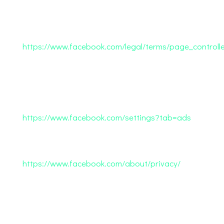
Facebook verantwortlich ist, wenn Sie unsere
Facebook-Page besuchen. Diese Vereinbarung
können Sie unter folgendem Link einsehen:
https://www.facebook.com/legal/terms/page_control
Sie können Ihre Werbeeinstellungen
selbstständig in Ihrem Nutzer-Account
anpassen. Klicken Sie hierzu auf folgenden Link
und loggen Sie sich ein:
https://www.facebook.com/settings?tab=ads
.
Details entnehmen Sie der
Datenschutzerklärung von Facebook:
https://www.facebook.com/about/privacy/
.
Instagram
Wir verfügen über ein Profil bei Instagram.
Anbieter ist die Instagram Inc., 1601 Willow