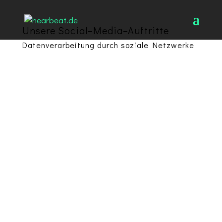
Unsere Social–Media–Auftritte
Datenverarbeitung durch soziale Netzwerke
Wir unterhalten öffentlich zugängliche Profile in
sozialen Netzwerken. Die im Einzelnen von uns
genutzten sozialen Netzwerke finden Sie weiter
unten.
Soziale Netzwerke wie Facebook, Google+ etc.
können Ihr Nutzerverhalten in der Regel
umfassend analysieren, wenn Sie deren
Webseite oder eine Webseite mit integrierten
Social-Media-Inhalten (z.B. Like-Buttons oder
Werbebannern) besuchen. Durch den Besuch
unserer Social-Media-Präsenzen werden
zahlreiche datenschutzrelevante
Verarbeitungsvorgänge ausgelöst. Im