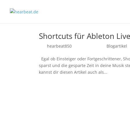
Shortcuts für Ableton Liv
von
hearbeat850
|
Sep. 22, 2021
|
Blogartikel
Egal ob Einsteiger oder Fortgeschrittener, S
sparst und die gesparte Zeit in deine Musik s
kannst dir diesen Artikel auch als...